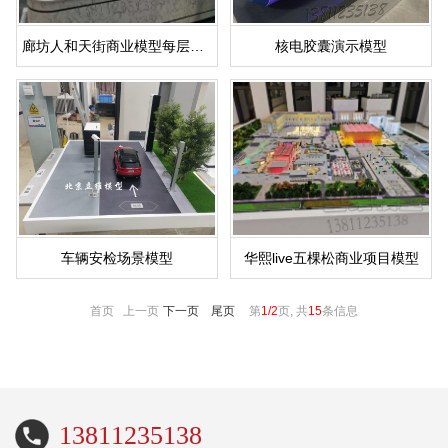
廊坊人和天街商业模型每层升降
核电胶囊演示模型
车辆安检场景模型
华熙live五棵松商业项目模型
首页 上一页
下一页
尾页
第
1/2
页, 共
15
条信息
13811235138