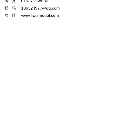
传 真： 010-61368036
邮 箱： 136324977@qq.com
网 址：
www.liweimodel.com