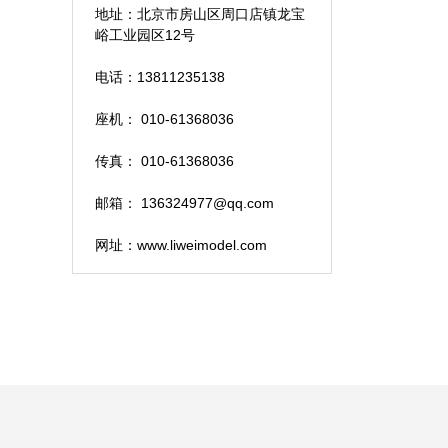
地址：北京市房山区周口店镇龙宝
峪工业园区12号
电话：13811235138
座机： 010-61368036
传真： 010-61368036
邮箱： 136324977@qq.com
网址：www.liweimodel.com