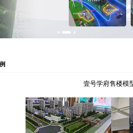
案例
壹号学府售楼模