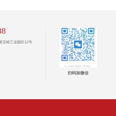
38
龙宝峪工业园区12号
扫码加微信