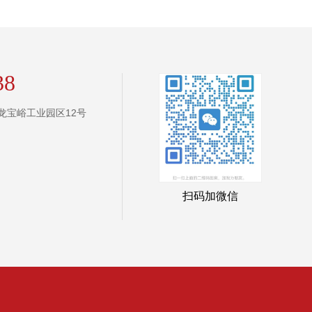
38
龙宝峪工业园区12号
扫码加微信