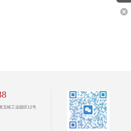
38
龙宝峪工业园区12号